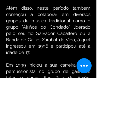
Além disso, neste período também
começou a colaborar em diversos
grupos de música tradicional como o
grupo "Airiños do Condado" liderado
pelo seu tio Salvador Caballero ou a
Banda de Gaitas Xarabal de Vigo, à qual
ingressou em 1996 e participou até a
idade de 17.
Em 1999 iniciou a sua carreira como
percussionista no grupo de gaita de
foles e dança San Paio de Alxén,
Salvaterra de Miño, onde permaneceu
até 2021. Seguiram-se outros grupos
como a Banda de Gaitas novos aires de
Couso onde começou a dar aula de
percussão em 2002 e Banda de Gaitas
Lembranzas da Terra de Guillarei em
2012.
É em 2013 que recebe a chamada da